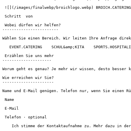
 ![](/images/finalwebp/broichlogo.webp) BROICH.CATERING 

 Schritt  von   

 Wobei dürfen wir helfen?

------------------------

Wählen Sie einen Bereich. Wir leiten Ihre Anfrage direk
   EVENT.CATERING    SCHUL&amp;KITA    SPORTS.HOSPITALITY    KARRIERE    ETWAS ANDERES    

 Erzählen Sie uns mehr

---------------------

Worum geht es genau? Je mehr wir wissen, desto besser k
Wie erreichen wir Sie?

----------------------

Name und E-Mail genügen. Telefon nur, wenn Sie einen Rü
 Name   

 E-Mail   

 Telefon · optional   

    Ich stimme der Kontaktaufnahme zu. Mehr dazu in der [Datenschutzerklärung](https://broichcatering.com/datenschutz).    
