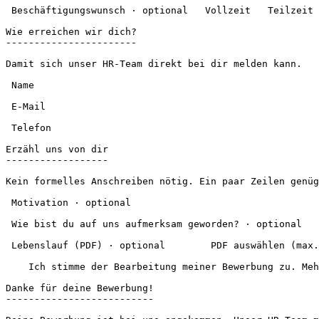
 Beschäftigungswunsch · optional   Vollzeit   Teilzeit   Minijob   Egal   

Wie erreichen wir dich?

-----------------------

Damit sich unser HR-Team direkt bei dir melden kann.

 Name   

 E-Mail   

 Telefon   

Erzähl uns von dir

------------------

Kein formelles Anschreiben nötig. Ein paar Zeilen genüg
 Motivation · optional   

 Wie bist du auf uns aufmerksam geworden? · optional  

 Lebenslauf (PDF) · optional        PDF auswählen (max. 10 MB)   Wird hochgeladen …      

    Ich stimme der Bearbeitung meiner Bewerbung zu. Mehr dazu in der [Datenschutzerklärung](https://broichcatering.com/datenschutz).    

Danke für deine Bewerbung!

--------------------------
