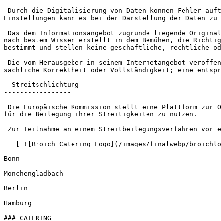
 Durch die Digitalisierung von Daten können Fehler auftreten. Beim Einsatz unterschiedlicher Browser für das World Wide Web und aufgrund unterschiedlicher Software-
Einstellungen kann es bei der Darstellung der Daten zu 
 Das dem Informationsangebot zugrunde liegende Originalmaterial kann ggf. beim Herausgeber angefordert werden. Diese Seiten und die darauf befindlichen Links wurden 
nach bestem Wissen erstellt in dem Bemühen, die Richtig
bestimmt und stellen keine geschäftliche, rechtliche od
 Die vom Herausgeber in seinem Internetangebot veröffentlichten Rechtsgrundlagen sind sorgfältig zusammengestellt, erheben aber keinen Anspruch auf Aktualität, 
sachliche Korrektheit oder Vollständigkeit; eine entspr
  Streitschlichtung

-----------------

 Die Europäische Kommission stellt eine Plattform zur Online-Streitbeilegung (OS) bereit, die Sie hier finden: . Verbraucher haben die Möglichkeit, diese Plattform 
für die Beilegung ihrer Streitigkeiten zu nutzen.

 Zur Teilnahme an einem Streitbeilegungsverfahren vor einer Verbraucherschlichtungsstelle sind wir nicht verpflichtet und nicht bereit.

   [ ![Broich Catering Logo](/images/finalwebp/broichlogo.webp)  BROICH.CATERING SINCE 1891  ](/)Düsseldorf

Bonn

Mönchengladbach

Berlin

Hamburg

### CATERING
