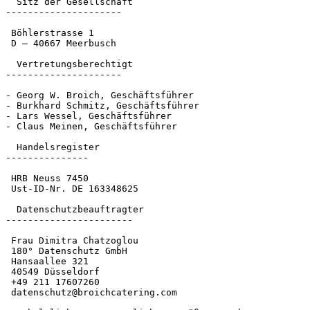
  Sitz der Gesellschaft

---------------------

 Böhlerstrasse 1

 D – 40667 Meerbusch

  Vertretungsberechtigt

---------------------

- Georg W. Broich, Geschäftsführer

- Burkhard Schmitz, Geschäftsführer

- Lars Wessel, Geschäftsführer

- Claus Meinen, Geschäftsführer

  Handelsregister

---------------

 HRB Neuss 7450

 Ust-ID-Nr. DE 163348625

  Datenschutzbeauftragter

-----------------------

 Frau Dimitra Chatzoglou

 180° Datenschutz GmbH

 Hansaallee 321

 40549 Düsseldorf

 +49 211 17607260

 datenschutz@broichcatering.com
