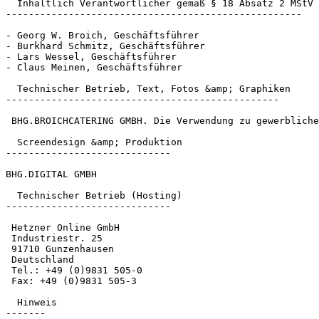
  Inhaltlich Verantwortlicher gemäß § 18 Absatz 2 MStV

----------------------------------------------------

- Georg W. Broich, Geschäftsführer

- Burkhard Schmitz, Geschäftsführer

- Lars Wessel, Geschäftsführer

- Claus Meinen, Geschäftsführer

  Technischer Betrieb, Text, Fotos &amp; Graphiken

------------------------------------------------

 BHG.BROICHCATERING GMBH. Die Verwendung zu gewerblichen Zwecken ist untersagt.

  Screendesign &amp; Produktion

-----------------------------

BHG.DIGITAL GMBH

  Technischer Betrieb (Hosting)

-----------------------------

 Hetzner Online GmbH

 Industriestr. 25

 91710 Gunzenhausen

 Deutschland

 Tel.: +49 (0)9831 505-0

 Fax: +49 (0)9831 505-3

  Hinweis

-------
