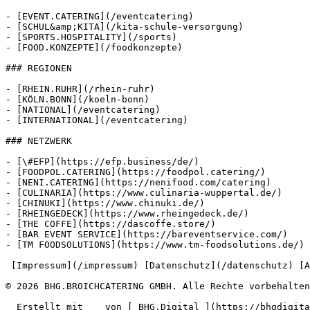
- [EVENT.CATERING](/eventcatering)

- [SCHUL&amp;KITA](/kita-schule-versorgung)

- [SPORTS.HOSPITALITY](/sports)

- [FOOD.KONZEPTE](/foodkonzepte)

### REGIONEN

- [RHEIN.RUHR](/rhein-ruhr)

- [KÖLN.BONN](/koeln-bonn)

- [NATIONAL](/eventcatering)

- [INTERNATIONAL](/eventcatering)

### NETZWERK

- [\#EFP](https://efp.business/de/)

- [FOODPOL.CATERING](https://foodpol.catering/)

- [NENI.CATERING](https://nenifood.com/catering)

- [CULINARIA](https://www.culinaria-wuppertal.de/)

- [CHINUKI](https://www.chinuki.de/)

- [RHEINGEDECK](https://www.rheingedeck.de/)

- [THE COFFE](https://dascoffe.store/)

- [BAR EVENT SERVICE](https://bareventservice.com/)

- [TM FOODSOLUTIONS](https://www.tm-foodsolutions.de/)

 [Impressum](/impressum) [Datenschutz](/datenschutz) [AGB](/agb) 

© 2026 BHG.BROICHCATERING GMBH. Alle Rechte vorbehalten
  Erstellt mit    von [ BHG.Digital ](https://bhgdigital.de)  ·  Fehler gefunden?  
