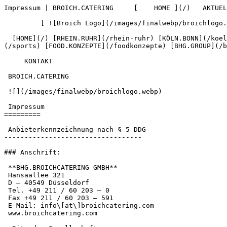
Impressum | BROICH.CATERING     [    HOME ](/)   AKTUEL
         [ ![Broich Logo](/images/finalwebp/broichlogo.webp)  BROICH. CATERING  ](/) 

  [HOME](/) [RHEIN.RUHR](/rhein-ruhr) [KÖLN.BONN](/koeln-bonn) [SCHUL&amp;KITA](/kita-schule-versorgung) [EVENT.CATERING](/eventcatering) [SPORTS.HOSPITALITY]
(/sports) [FOOD.KONZEPTE](/foodkonzepte) [BHG.GROUP](/b
     KONTAKT  

 BROICH.CATERING 

 ![](/images/finalwebp/broichlogo.webp) 

 Impressum

=========

 Anbieterkennzeichnung nach § 5 DDG

----------------------------------

### Anschrift:

 **BHG.BROICHCATERING GMBH**

 Hansaallee 321

 D – 40549 Düsseldorf

 Tel. +49 211 / 60 203 – 0

 Fax +49 211 / 60 203 – 591

 E-Mail: info\[at\]broichcatering.com

 www.broichcatering.com
